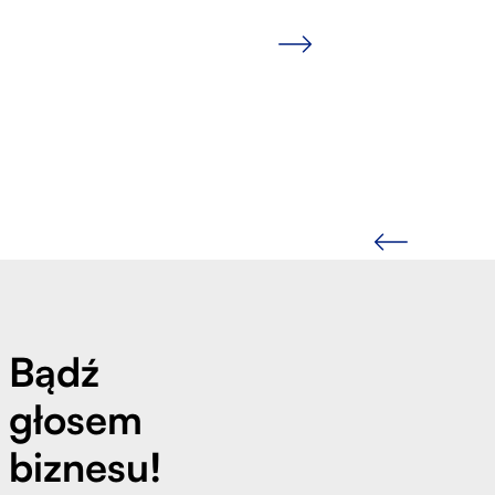
Slide 2 of 7.
Bądź
głosem
biznesu!