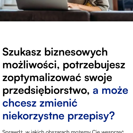
Szukasz biznesowych
możliwości, potrzebujesz
zoptymalizować swoje
przedsiębiorstwo,
a może
chcesz zmienić
niekorzystne przepisy?
Sprawdź, w jakich obszarach możemy Cię wesprzeć.